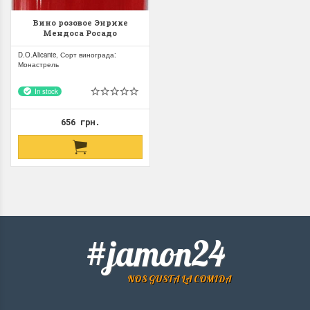
Вино розовое Энрике
Мендоса Росадо
Монастрель, Аликанте
Д.О. Enrique Mendoza
D.O.Alicante, Сорт винограда:
Rosado Monastrell, D.O.
Монастрель
Alicante
In stock
656 грн.
#jamon24
NOS GUSTA LA COMIDA