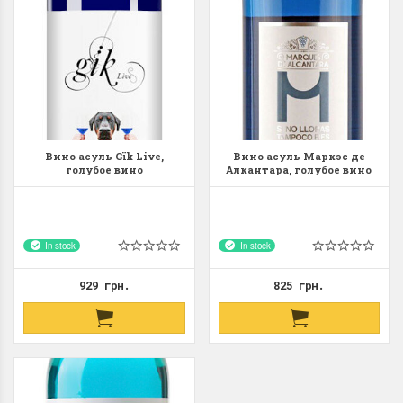
Вино асуль Gïk Live,
Вино асуль Маркэс де
голубое вино
Алкантара, голубое вино
In stock
In stock
929 грн.
825 грн.