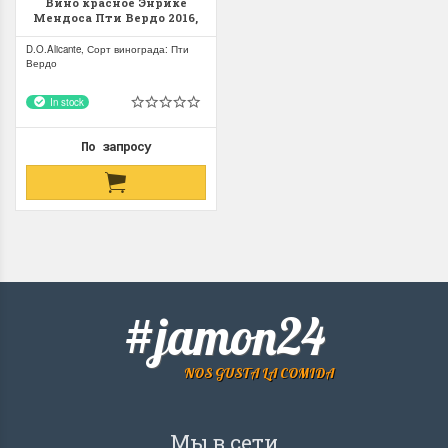
Вино красное Энрике
Мендоса Пти Вердо 2016,
Аликанте Д.О. Enrique
Mendoza Petit Verdot D.O.
D.O.Alicante, Сорт винограда: Пти
Alicante
Вердо
In stock
По запросу
#jamon24
NOS GUSTA LA COMIDA
Мы в сети