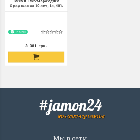
Виски Гленморанджи
Ориджинал 10 лет, 1л, 40%
Whisky Glenmorangie
Original 10 y.o Шотландия
In stock
3 381 грн.
#jamon24
NOS GUSTA LA COMIDA
Мы в сети