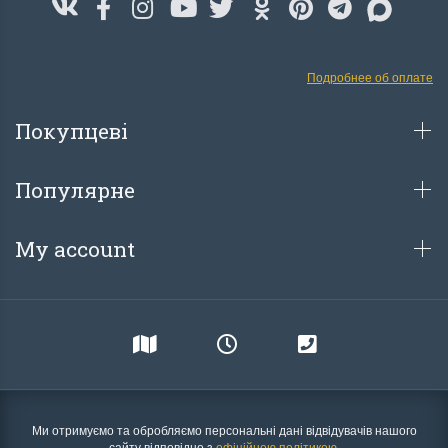
мес
Дуже хороша, які
найкращи продукт
Рекомендую.
Як покупець сесіни вагю
Олег Поплавс
Подробнее об оплате
Casalba, я можу з
27 november 202
упевненістю сказати, що це
був один з найкращих
Покупцеві
продуктів, які я коли-небудь
пробував. Ця есіна має
неперевершений смак, який
одразу ж розкривається у
Популярне
роті. М'ясо має ідеальну
текстуру - не занадто
жорстке, і не занадто...
My account
Ольга
21 april 2023 12:16
Ми отримуємо та обробляємо персональні дані відвідувачів нашого
сайту відповідно з
офіційною політикою
.