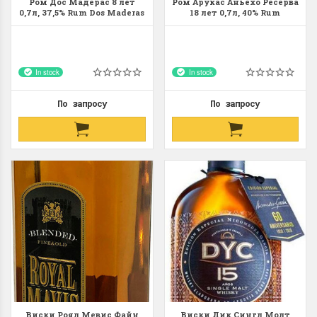
Ром Дос Мадерас 8 лет
Ром Арукас Аньехо Ресерва
0,7л, 37,5% Rum Dos Maderas
18 лет 0,7л, 40% Rum
8 y.o. 70cl Испания
Arehucas Anejo Reserva 18
y.o. 70cl Испания
In stock
In stock
По запросу
По запросу
Виски Роял Мевис Файн
Виски Дик Сингл Молт