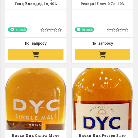
Голд Блендед 1л, 40%
Ресерв 15 лет 0,7л, 40%
Whisky Royal Mavis Fine
Whisky DYC Single Malt
Gold Blended 1L Испания
Reserve 15 y.o. 70cl Испания
In stock
In stock
По запросу
По запросу
Виски Дик Сингл Молт
Виски Дик Ресерв 8 лет