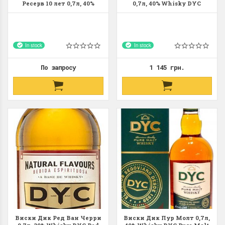
Ресерв 10 лет 0,7л, 40%
0,7л, 40% Whisky DYC
Whisky DYC Single Malt
Reserva 8 y.o. 70cl Испания
Reserve 10 y.o. 70cl Испания
In stock
In stock
По запросу
1 145 грн.
Виски Дик Ред Ван Черри
Виски Дик Пур Молт 0,7л,