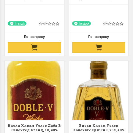
Испания
Whisky DYC Doble
Destilacion 1L Испания
In stock
In stock
По запросу
По запросу
Иберико 50%, 75%, 100%
Коньяк "Коньяк"
Как понимать и какие
оливковое масл
различия
"Масло"
100% Иберико Только этот хамон
Прислали предложение
может именоваться "Пата Нэгра
продавать "оливковое м
(Черная...
Отдают за 9 евро 5...
ПОДРОБНЕЕ
ПОДРОБНЕЕ
Виски Хирам Уокер Дабл В
Виски Хирам Уокер
Яна Колодяжная
Яна Колодяжная
Селектед Бленд, 1л, 40%
Колекшн Едишн 0,75л, 40%