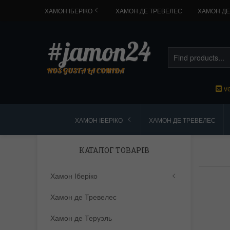
ХАМОН ІБЕРІКО
ХАМОН ДЕ ТРЕВЕЛЕС
ХАМОН ДЕ
#jamon24
NOS GUSTA LA COMIDA
v
ХАМОН ІБЕРІКО
ХАМОН ДЕ ТРЕВЕЛЕС
КАТАЛОГ ТОВАРІВ
Хамон Іберіко
Хамон де Тревелес
Хамон де Теруэль