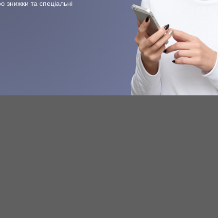
о знижки та спеціальні
ко 50%, 75%, 100% Как
Коньяк "Коньяк" и
ать и какие
оливковое масло "Ма
ичия
Прислали предложение продав
"оливковое масло". Отдают за 
ерико Только этот хамон
5...
меноваться "Пата Нэгра
..
ПОДРОБНЕЕ
ОБНЕЕ