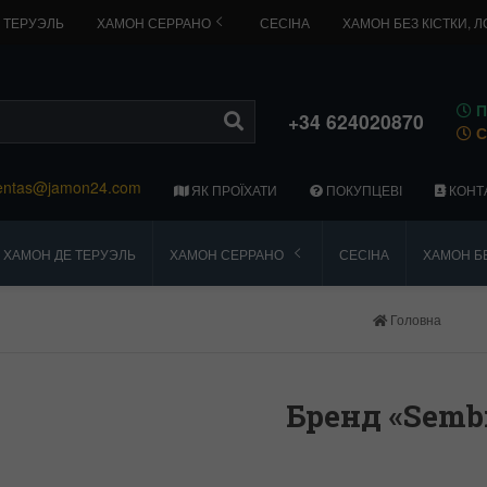
 ТЕРУЭЛЬ
ХАМОН СЕРРАНО
СЕСІНА
ХАМОН БЕЗ КІСТКИ, 
П
+34 624020870
С
entas@jamon24.com
ЯК ПРОЇХАТИ
ПОКУПЦЕВІ
КОНТ
ХАМОН ДЕ ТЕРУЭЛЬ
ХАМОН СЕРРАНО
СЕСІНА
ХАМОН БЕ
Головна
Бренд «Semb