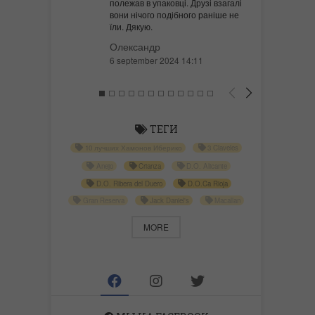
полежав в упаковці. Друзі взагалі
вони нічого подібного раніше не
їли. Дякую.
Олександр
6 september 2024 14:11
ТЕГИ
10 лучших Хамонов Иберико
3 Claveles
Anejo
Crianza
D.O. Alicante
D.O. Ribera del Duero
D.O.Ca Rioja
Gran Reserva
Jack Daniel's
Macallan
MORE