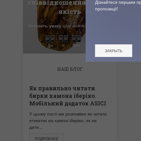
співвідношенням ціна-
Дізнайтеся першим пр
пропозиції!
якість
Зверніть увагу
ціна нижче, ніж в Іспанії
:
:
:
0
0
0
0
0
0
0
0
Дн
Ч
Мин
Сек
ЗАКРЫТЬ
НАШ БЛОГ
Як правильно читати
Ибери
бирки хамона іберіко.
поним
Мобільний додаток ASICI
разл
У цьому пості ми розповімо як читати
100% Иб
етикетки на хамоні іберіко, як не
может и
дати...
(Черная.
ПОДРОБНЕЕ
ПОДР