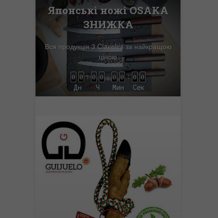
Японські ножі OSAKA
ЗНИЖКА
Вся продукція 3 Claveles за найкращою
ціною
:
:
:
0
0
0
0
0
0
0
0
Дн
Ч
Мин
Сек