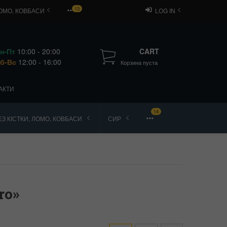
13
ЛОМО, КОВБАСИ
LOG IN
н-Пт
10:00 - 20:00
CART
б-Вс
12:00 - 16:00
Корзина пуста
АКТИ
14
З КІСТКИ, ЛОМО, КОВБАСИ
СИР
ro»