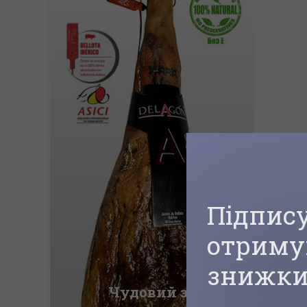
Підпису
отриму
знижки
Чудовий за