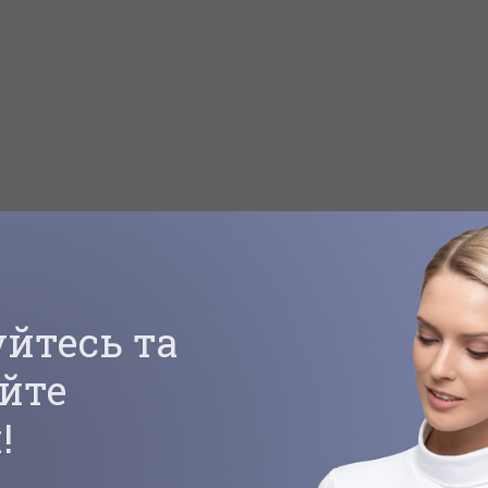
йтесь та
йте
!