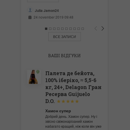
Julia Jamon24
Яна 
24 november 2019 09:48
25 feb
ВСЕ ЗАПИСИ
ВАШІ ВІДГУКИ
Палета де бейота,
100% іберіко, ≈ 5,5-6
кг, 24+, Delagon Гран
Ресерва Guijuelo
D.O.
Хамон супер
Добрий день. Хамон супер. Ну і
звісно свіжонарізаний хамон
набагато кращий, ніж коли він уже