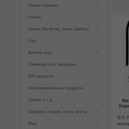
Хамон Серрано
Сесіна
Хамон без кістки, ломо, ковбаси
Сир
Винний льох
Оливкова олія, бальзамік
БІО продукти
Консервированные продукты
Оливки и т.д.
Ви
Харо
Шафран, специи, паста, крупы
Ду
Sem
D.O. 
Мед
виног