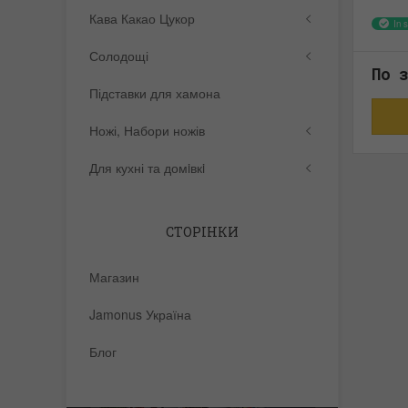
Кава Какао Цукор
In s
Солодощі
По з
Підставки для хамона
Ножі, Набори ножів
Для кухні та домiвкi
СТОРІНКИ
Магазин
Jamonus Україна
Блог